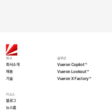
2026. 7. 2.
뷰런테크놀로지 라이다 솔루션 ‘2026 오픈 보쉬’ 선정
회사
솔루션
회사소개
Vueron Copilot™
채용
Vueron Lookout™
회사소개
Vueron Copilot™
기술
Vueron X Factory™
채용
Vueron Lookout™
기술
Vueron X Factory™
리소스
블로그
뉴스룸
블로그