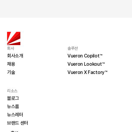
2026. 7. 2.
뷰런테크놀로지 라이다 솔루션 ‘2026 오픈 보쉬’ 선정
회사
솔루션
회사소개
Vueron Copilot™
채용
Vueron Lookout™
회사소개
Vueron Copilot™
기술
Vueron X Factory™
채용
Vueron Lookout™
기술
Vueron X Factory™
리소스
블로그
뉴스룸
블로그
뉴스레터
뉴스룸
브랜드 센터
뉴스레터
Select Language
브랜드 센터